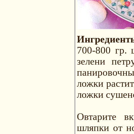
Ингредиент
700-800 гр. 
зелени петр
панировочных
ложки растит
ложки сушено
Овтарите вк
шляпки от н